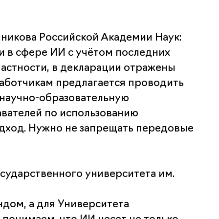
никова Российской Академии Наук:
 в сфере ИИ с учётом последних
астности, в декларации отражены
работчикам предлагается проводить
 научно-образовательную
авателей по использованию
одход. Нужно не запрещать передовые
сударственного университета им.
дом, а для Университета
понимаем, что ИИ несет не только